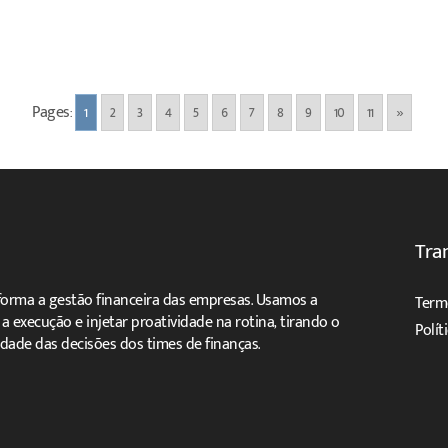
Pages:
1
2
3
4
5
6
7
8
9
10
11
»
Tra
forma a gestão financeira das empresas. Usamos a
Term
ar a execução e injetar proatividade na rotina, tirando o
Polít
dade das decisões dos times de finanças.