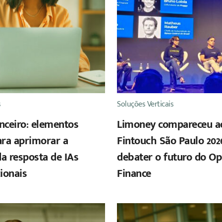
s
Soluções Verticais
anceiro: elementos
Limoney compareceu a
para aprimorar a
Fintouch São Paulo 202
da resposta de IAs
debater o futuro do O
ionais
Finance