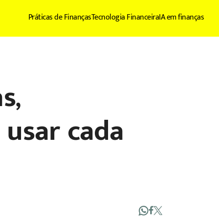
Práticas de Finanças
Tecnologia Financeira
IA em finanças
s,
 usar cada