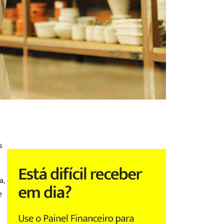
s
a,
e