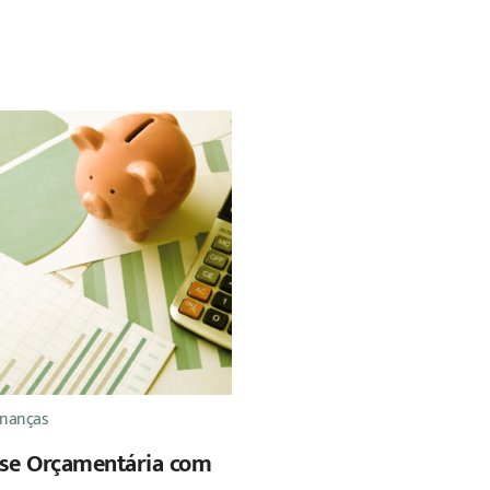
inanças
ise Orçamentária com