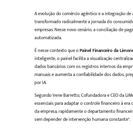
A evolução do comércio agêntico e a integração de 
transformado radicalmente a jornada do consumidor
empresas. Nesse novo cenário, a conciliação de pa
automatizada.
É nesse contexto que o
Painel Financeiro da Limon
inteligente, o painel facilita a visualização central
dados bancários com os registros internos da empre
manuais e aumenta a confiabilidade dos dados, pr
por IA.
Segundo Irene Barretto, Cofundadora e CEO da LiMo
essenciais para adaptar o controle financeiro à er
da empresa, rapidamente o departamento financeiro 
sem depender de intervenção humana constante”.