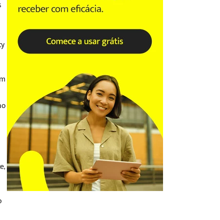
s
ty
um
ho
e,
o