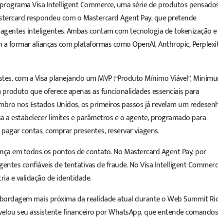
u programa Visa Intelligent Commerce, uma série de produtos pensado
stercard respondeu com o Mastercard Agent Pay, que pretende
s agentes inteligentes. Ambas contam com tecnologia de tokenização e
a formar alianças com plataformas como OpenAI, Anthropic, Perplexi
stes, com a Visa planejando um MVP (“Produto Mínimo Viável”, Minim
m produto que oferece apenas as funcionalidades essenciais para
embro nos Estados Unidos, os primeiros passos já revelam um redesen
a a estabelecer limites e parâmetros e o agente, programado para
: pagar contas, comprar presentes, reservar viagens.
rança em todos os pontos de contato. No Mastercard Agent Pay, por
entes confiáveis de tentativas de fraude. No Visa Intelligent Commerc
ia e validação de identidade.
 abordagem mais próxima da realidade atual durante o Web Summit Ri
 revelou seu assistente financeiro por WhatsApp, que entende comandos