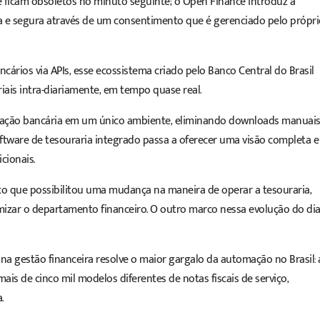
e ficam obsoletos no minuto seguinte; o Open Finance introduz a
a e segura através de um consentimento que é gerenciado pelo própri
rios via APIs, esse ecossistema criado pelo Banco Central do Brasil
iais intra-diariamente, em tempo quase real.
ciliação bancária em um único ambiente, eliminando downloads manuai
ftware de tesouraria integrado passa a oferecer uma visão completa e
cionais.
co que possibilitou uma mudança na maneira de operar a tesouraria,
mizar o departamento financeiro. O outro marco nessa evolução do dia
na gestão financeira resolve o maior gargalo da automação no Brasil: 
ais de cinco mil modelos diferentes de notas fiscais de serviço,
.