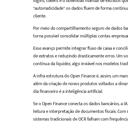
logins, tokens e o download manual de extratos qu
“automaticidade”: os dados fluem de forma contínu
cliente.
Por meio do compartilhamento seguro de dados bancá
torna possível consolidar múltiplas contas empresar
Esse avanço permite integrar fluxo de caixa e con
de extratos e reduzindo drasticamente erros. Um so
contínua da liquidez, algo inviável nos modelos tradi
A infra estrutura do Open Finance é, assim, um mar
além da criação de novos produtos voltados a dina
dia financeiro é a inteligência artificial.
Se o Open Finance conecta os dados bancários, a IA 
leitura e interpretação de documentos fiscais. Com m
sistemas tradicionais de OCR falham com frequência