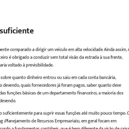
suficiente
ente comparado a dirigir um veículo em alta velocidade. Ainda assim, 
ceiro é obrigado a conduzir sem total visão da estrada à sua frente,
ria voltado à previsibilidade.
s sobre quanto dinheiro entrou ou saiu em cada conta bancária,
tão devendo, quais fornecedores já foram pagos, saber quanto deve
das funções básicas de um departamento financeiro), a maioria dos
 devendo.
o suficientemente para suprir essas funções até muito pouco tempo. 
ing (Planejamento de Recursos Empresariais), em geral focam em
acordo a fundamentos contábeis, que é bem diferente da visão de caixa