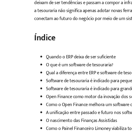
deixam de ser tendências e passam a compor a infr
a tesouraria não significa apenas adotar novas fer
conectam ao futuro do negócio por meio de um sist
Índice
Quando o ERP deixa de ser suficiente
O que é um software de tesouraria?
Qual a diferença entre ERP e software de teso
Software de tesouraria é indicado para pequ
Software de tesouraria é indicado para gran
Open Finance como motor da inovação dos so
Como o Open Finance melhora um software d
A unificação entre passado e futuro nos soft
O nascimento das Finanças Assistidas
Como o Painel Financeiro Limoney viabiliza 