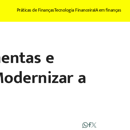
Práticas de Finanças
Tecnologia Financeira
IA em finanças
mentas e
odernizar a