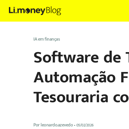
IA em finanças
Software de 
Automação Fi
Tesouraria c
Por
leonardo.azevedo
•
05/02/2026