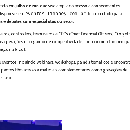
nçado em
julho de 2025
que visa ampliar o acesso a conhecimentos
 disponível em
, foi concebido para
eventos.limoney.com.br
as
e
debates com especialistas do setor
.
iros, controllers, tesoureiros e CFOs (Chief Financial Officers). O objet
uas operações e no ganho de competitividade, contribuindo também p
ças no Brasil.
eventos, incluindo webinars, workshops, painéis temáticos e encontr
ticipantes têm acesso a materiais complementares, como gravações de
e caso.