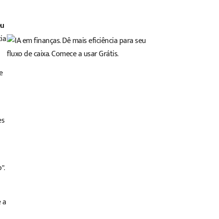
eu
ia
e
es
”.
 a