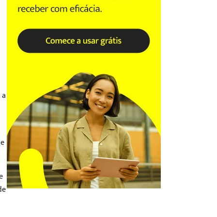
 a
se
e
de