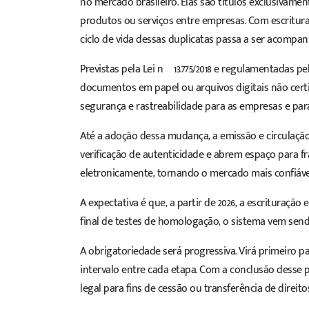
no mercado brasileiro. Elas são títulos exclusivamen
produtos ou serviços entre empresas. Com escritura
ciclo de vida dessas duplicatas passa a ser acompa
Previstas pela
Lei nº 13.775/2018
e regulamentadas pe
documentos em papel ou arquivos digitais não certifi
segurança e rastreabilidade para as empresas e para
Até a adoção dessa mudança, a emissão e circulação
verificação de autenticidade e abrem espaço para fr
eletronicamente, tornando o mercado mais confiáve
A expectativa é que, a partir de 2026, a escrituração
final de testes de homologação, o sistema vem sen
A obrigatoriedade será progressiva. Virá primeiro 
intervalo entre cada etapa. Com a conclusão desse p
legal para fins de cessão ou transferência de direitos