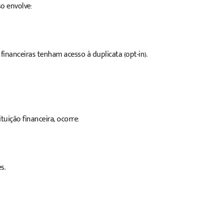
o envolve:
financeiras tenham acesso à duplicata (opt-in).
uição financeira, ocorre:
s.