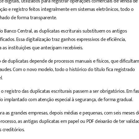
te digitais, utilizados para registrar operações comerciais de venda de
ção e registro feitos integralmente em sistemas eletrônicos, todo o
nhado de forma transparente.
lo
Banco Central
, as duplicatas escriturais substituem os antigos
cados. Essa digitalização traz ganhos expressivos de eficiência,
 as instituições que antecipam recebíveis.
 de duplicatas depende de processos manuais e físicos, que dificultam
audes. Com o novo modelo, todo o histórico do título fica registrado
l.
 e o registro das duplicatas escriturais passem a ser obrigatórios. Em fa
do implantado com atenção especial à segurança, de forma gradual.
para as grandes empresas, depois médias e pequenas, com seis meses d
rocesso, as antigas duplicatas em papel ou PDF deixarão de ter valida
 creditórios.