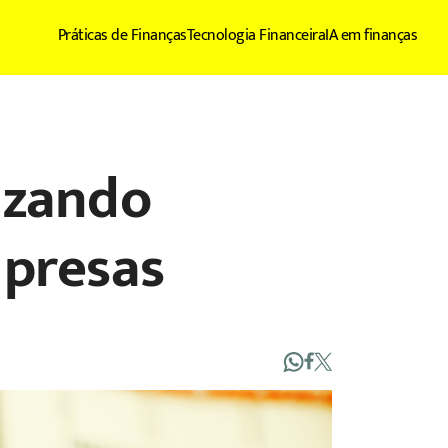
Práticas de Finanças
Tecnologia Financeira
IA em finanças
izando
mpresas