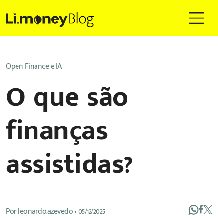
Open Finance e IA
O que são
finanças
assistidas?
Por
leonardo.azevedo
•
05/12/2025