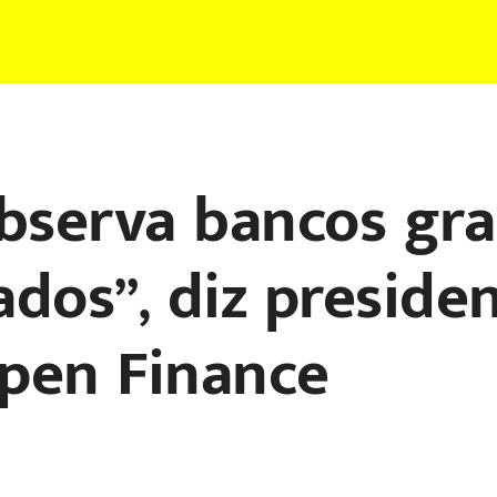
observa bancos gr
dos”, diz preside
pen Finance