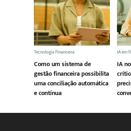
Tecnologia Financeira
IA em f
Como um sistema de
IA no
gestão financeira possibilita
críti
uma conciliação automática
preci
e contínua
conv