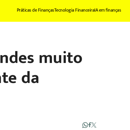
Práticas de Finanças
Tecnologia Financeira
IA em finanças
andes muito
nte da