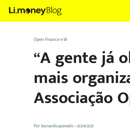
Open Finance e IA
“A gente já 
mais organiza
Associação O
Por
leonardo.azevedo
•
25/08/2025