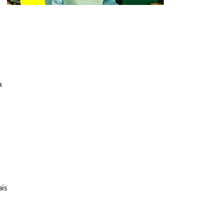
a
ais