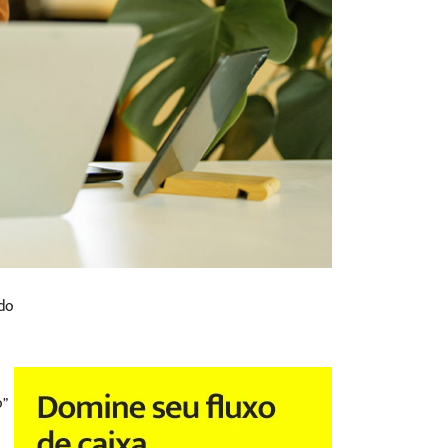
 do
o”