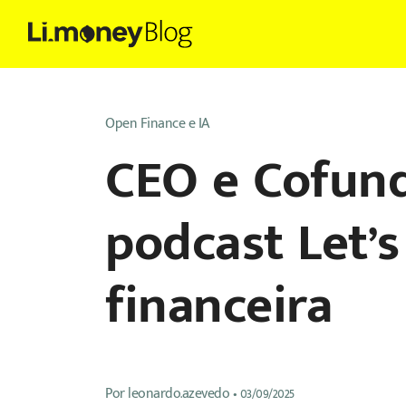
Open Finance e IA
CEO e Cofund
podcast Let’
financeira
Por
leonardo.azevedo
•
03/09/2025