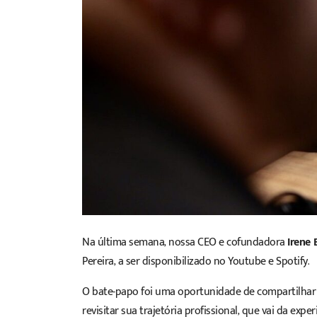
Na última semana, nossa CEO e cofundadora
Irene 
Pereira
, a ser disponibilizado no Youtube e Spotify.
O bate-papo foi uma oportunidade de compartilhar
revisitar sua trajetória profissional, que vai da e