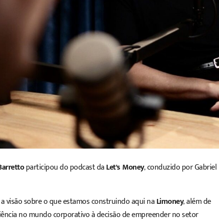
Barretto
participou do podcast da
Let’s Money
, conduzido por
Gabriel
 a visão sobre o que estamos construindo aqui na
Limoney
, além de
xperiência no mundo corporativo à decisão de empreender no setor