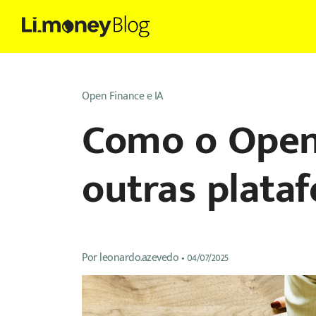
Open Finance e IA
Como o Open 
outras plata
Por
leonardo.azevedo
•
04/07/2025