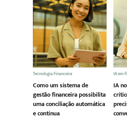
Tecnologia Financeira
IA em f
Como um sistema de
IA no
gestão financeira possibilita
críti
uma conciliação automática
preci
e contínua
conv