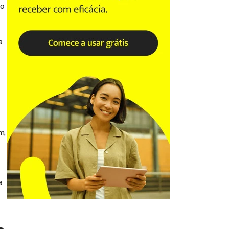
 o
a
m,
a