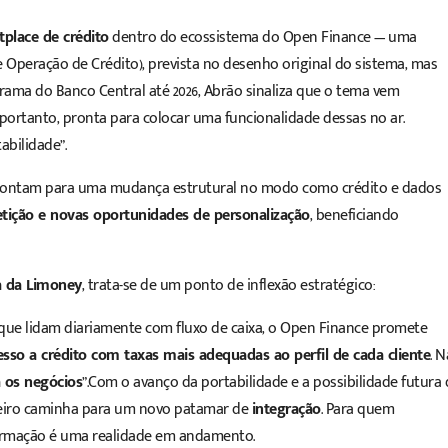
place de crédito
dentro do ecossistema do Open Finance — uma
peração de Crédito), prevista no desenho original do sistema, mas
ama do Banco Central até 2026
, Abrão sinaliza que o tema vem
ortanto, pronta para colocar uma funcionalidade dessas no ar.
abilidade”.
apontam para uma mudança estrutural no modo como crédito e dados
tição e novas oportunidades de personalização
, beneficiando
a da Limoney
, trata-se de um ponto de inflexão estratégico:
 que lidam diariamente com fluxo de caixa, o Open Finance promete
cesso a crédito com taxas mais adequadas ao perfil de cada cliente
. N
a os negócios
”.Com o avanço da portabilidade e a possibilidade futura 
ileiro caminha para um novo patamar de
integração
. Para quem
ormação é uma realidade em andamento.