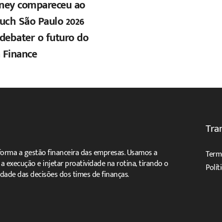
ney compareceu ao
uch São Paulo 2026
debater o futuro do
 Finance
Tra
forma a gestão financeira das empresas. Usamos a
Term
ar a execução e injetar proatividade na rotina, tirando o
Polít
dade das decisões dos times de finanças.