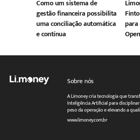
Como um sistema de
Limo
gestão financeira possibilita
Finto
uma conciliação automática
para 
e contínua
Open
Sobre nós
A Limoney cria tecnologia que trans
Inteligência Artificial para disciplin
peso da operação e elevando a quali
www.limoney.com.br