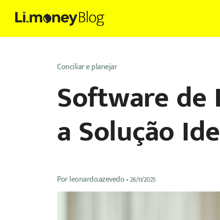
Conciliar e planejar
Software de 
a Solução Id
Por
leonardo.azevedo
•
26/11/2025