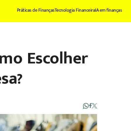
Práticas de Finanças
Tecnologia Financeira
IA em finanças
omo Escolher
sa?