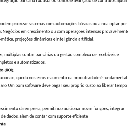
, integração bancária robusta ou controle avançado de contratos ajuda
odem priorizar sistemas com automações básicas ou ainda optar por
ar. Negócios em crescimento ou com operações intensas provavelment
tica, projeções dinâmicas e inteligência artificial.
, múltiplas contas bancárias ou gestão complexa de recebíveis e
mpletos e automatizados.
o (ROI):
racionais, queda nos erros e aumento da produtividade é fundamental
claro. Um bom
software
deve pagar seu próprio custo ao liberar tempo
escimento da empresa, permitindo adicionar novas funções, integrar
e dados, além de contar com suporte eficiente.
nte: